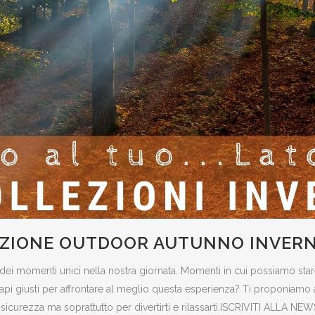
ZIONE OUTDOOR AUTUNNO INVERN
 dei momenti unici nella nostra giornata. Momenti in cui possiamo sta
api giusti per affrontare al meglio questa esperienza? Ti proponiamo al
n sicurezza ma soprattutto per divertirti e rilassarti.ISCRIVITI ALLA N