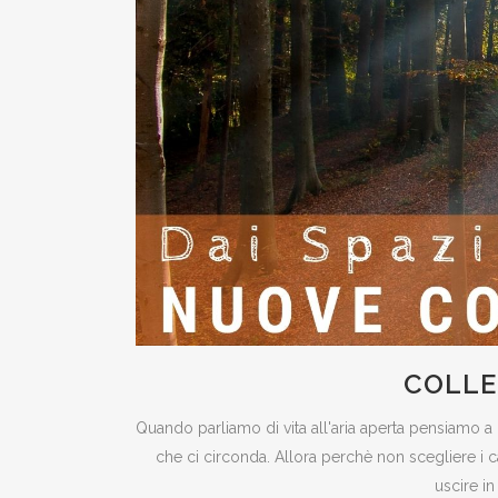
COLLE
Quando parliamo di vita all'aria aperta pensiamo a
che ci circonda. Allora perchè non scegliere i c
uscire i