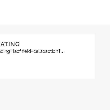
KATING
ding'] [acf field='calltoaction'] ...