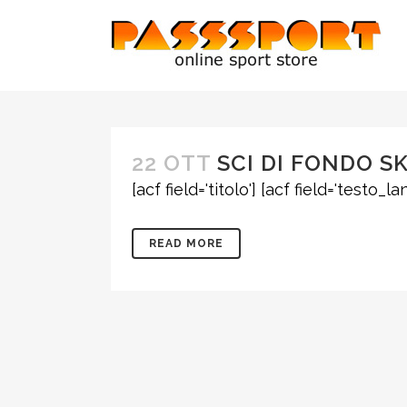
22 OTT
SCI DI FONDO S
[acf field='titolo'] [acf field='testo_lan
READ MORE