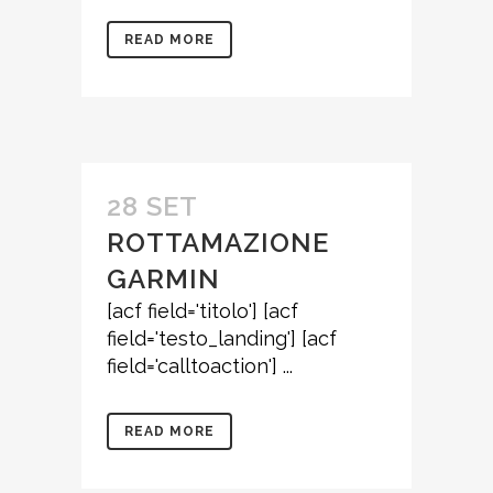
READ MORE
28 SET
ROTTAMAZIONE
GARMIN
[acf field='titolo'] [acf
field='testo_landing'] [acf
field='calltoaction'] ...
READ MORE