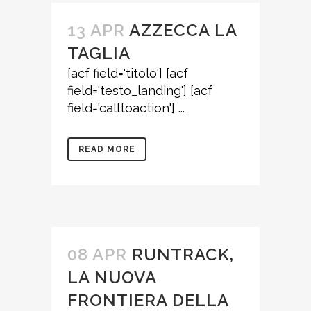
13 APR
AZZECCA LA
TAGLIA
[acf field='titolo'] [acf
field='testo_landing'] [acf
field='calltoaction'] ...
READ MORE
08 APR
RUNTRACK,
LA NUOVA
FRONTIERA DELLA