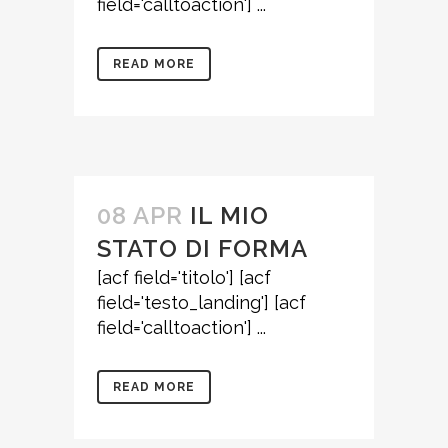
field='calltoaction'] ...
READ MORE
08 APR
IL MIO
STATO DI FORMA
[acf field='titolo'] [acf
field='testo_landing'] [acf
field='calltoaction'] ...
READ MORE