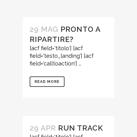
29 MAG
PRONTO A
RIPARTIRE?
[acf field='titolo'] [acf
field='testo_landing'] [acf
field='calltoaction'] ...
READ MORE
29 APR
RUN TRACK
[acf field='titolo'] [acf