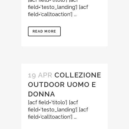
field='testo_landing'] [acf
field='calltoaction'] ...
READ MORE
19 APR
COLLEZIONE
OUTDOOR UOMO E
DONNA
[acf field='titolo'] [acf
field='testo_landing'] [acf
field='calltoaction'] ...