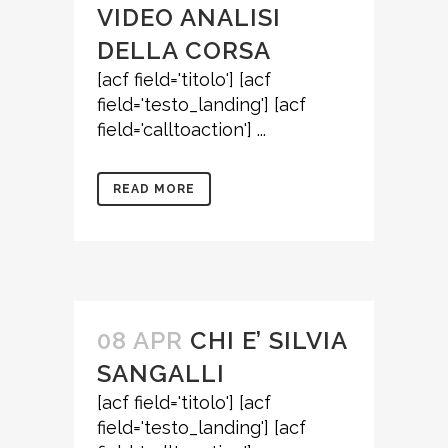
VIDEO ANALISI
DELLA CORSA
[acf field='titolo'] [acf
field='testo_landing'] [acf
field='calltoaction'] ...
READ MORE
08 APR
CHI E’ SILVIA
SANGALLI
[acf field='titolo'] [acf
field='testo_landing'] [acf