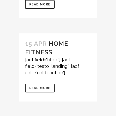
READ MORE
15 APR
HOME
FITNESS
[acf field='titolo'] [acf
field='testo_landing'] [acf
field='calltoaction'] ...
READ MORE