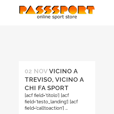
02 NOV
VICINO A
TREVISO, VICINO A
CHI FA SPORT
[acf field='titolo'] [acf
field='testo_landing'] [acf
field='calltoaction'] ...