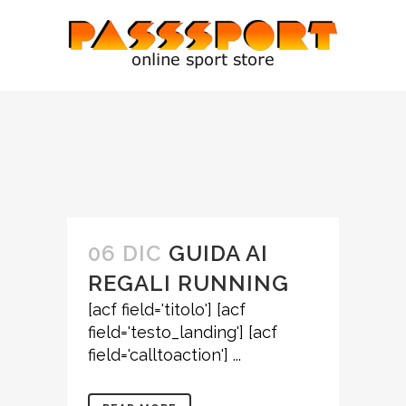
06 DIC
GUIDA AI
REGALI RUNNING
[acf field='titolo'] [acf
field='testo_landing'] [acf
field='calltoaction'] ...