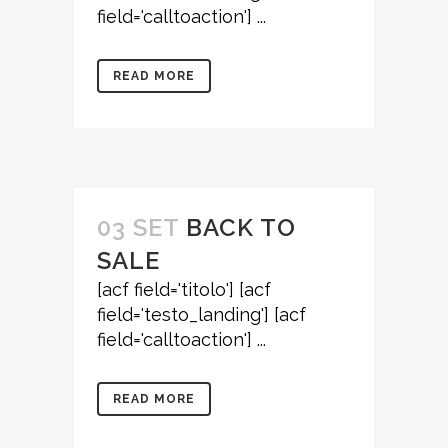
field='calltoaction'] ...
READ MORE
03 SET
BACK TO
SALE
[acf field='titolo'] [acf
field='testo_landing'] [acf
field='calltoaction'] ...
READ MORE