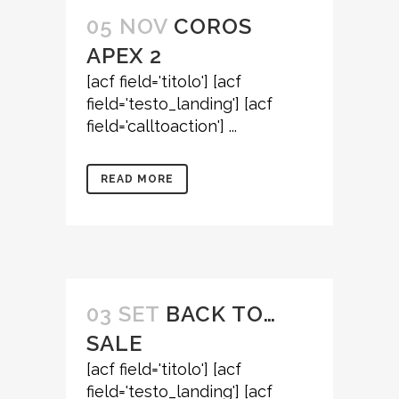
05 NOV
COROS
APEX 2
[acf field='titolo'] [acf
field='testo_landing'] [acf
field='calltoaction'] ...
READ MORE
03 SET
BACK TO…
SALE
[acf field='titolo'] [acf
field='testo_landing'] [acf