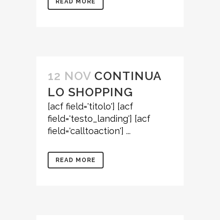
READ MORE
12 NOV
CONTINUA
LO SHOPPING
[acf field='titolo'] [acf
field='testo_landing'] [acf
field='calltoaction'] ...
READ MORE