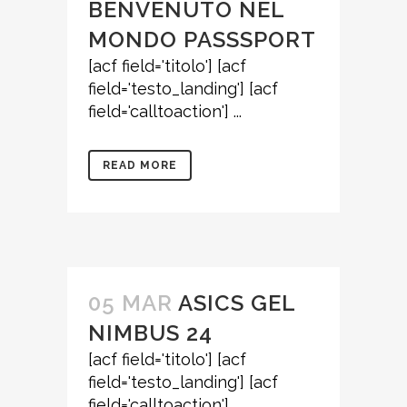
BENVENUTO NEL
MONDO PASSSPORT
[acf field='titolo'] [acf
field='testo_landing'] [acf
field='calltoaction'] ...
READ MORE
05 MAR
ASICS GEL
NIMBUS 24
[acf field='titolo'] [acf
field='testo_landing'] [acf
field='calltoaction'] ...