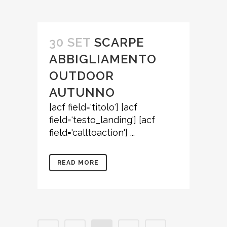
30 SET
SCARPE
ABBIGLIAMENTO
OUTDOOR
AUTUNNO
[acf field='titolo'] [acf
field='testo_landing'] [acf
field='calltoaction'] ...
READ MORE