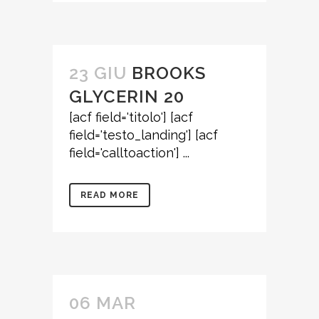
23 GIU
BROOKS
GLYCERIN 20
[acf field='titolo'] [acf
field='testo_landing'] [acf
field='calltoaction'] ...
READ MORE
06 MAR