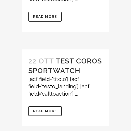
READ MORE
22 OTT
TEST COROS
SPORTWATCH
[acf field='titolo'] [acf
field='testo_landing'] [acf
field='calltoaction'] ...
READ MORE